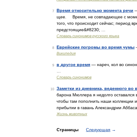
Время относительно момента речи
—
7
щее. Время, не совпадающее с момент
того, что происходит сейчас; период в
предстоящие&#8230; …
Словарь синонимов русского языка
Еврейские погромы во время чумы
—
8
Википедия
в другое время
— нареч, кол во синони
9
…
Словарь синонимов
Заметки из дневника, веденного во
10
барона Мюллера я недолго оставался в
чтобы там пополнить наши коллекции и 
прибытии в гавань Александрии Аббас
Жизнь животных
Страницы
Следующая
→