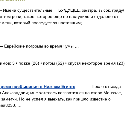
 Имена существительные БУ/ДУЩЕЕ, за/втра, высок. гряду/
ом речи, такое, которое еще не наступило и отдалено от
ремени, который последует за настоящим;
 Еврейские погромы во время чумы …
мов: 3 • позже (26) • потом (52) • спустя некоторое время (23)
 время пребывания в Нижнем Египте
— После отъезда
 Александрии; мне хотелось возвратиться на озеро Мензале,
заметки. Но не успел я выехать, как пришло известие о
а&#8230; …