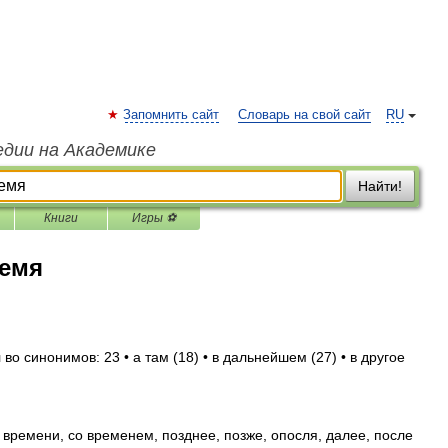
Запомнить сайт
Словарь на свой сайт
RU
едии на Академике
Найти!
Книги
Игры ⚽
ремя
во синонимов: 23 • а там (18) • в дальнейшем (27) • в другое
времени, со временем, позднее, позже, опосля, далее, после