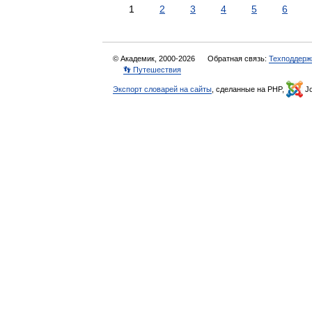
1
2
3
4
5
6
© Академик, 2000-2026
Обратная связь:
Техподдерж
👣 Путешествия
Экспорт словарей на сайты
, сделанные на PHP,
Jo