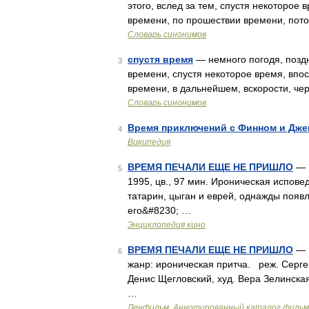
этого, вслед за тем, спустя некоторое 
времени, по прошествии времени, пото
Словарь синонимов
спустя время
— немного погодя, поздн
3
времени, спустя некоторое время, впос
времени, в дальнейшем, вскорости, че
Словарь синонимов
Время приключений с Финном и Дж
4
Википедия
ВРЕМЯ ПЕЧАЛИ ЕЩЕ НЕ ПРИШЛО
— 
5
1995, цв., 97 мин. Ироническая испове
татарин, цыган и еврей, однажды поя
его&#8230; …
Энциклопедия кино
ВРЕМЯ ПЕЧАЛИ ЕЩЕ НЕ ПРИШЛО
— 1
6
жанр: ироническая притча. реж. Серге
Денис Щегловский, худ. Вера Зелинска
…
Ленфильм. Аннотированный каталог фильмо