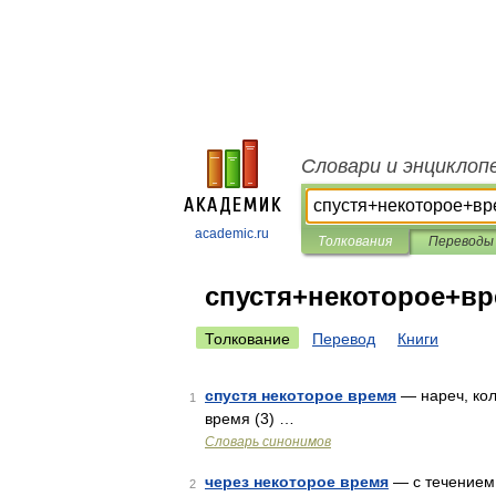
Словари и энциклоп
academic.ru
Толкования
Переводы
спустя+некоторое+в
Толкование
Перевод
Книги
спустя некоторое время
— нареч, кол 
1
время (3) …
Словарь синонимов
через некоторое время
— с течением 
2