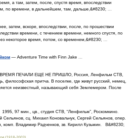
время, а там, затем, после, спустя время, впоследствии
м, по времени, в дальнейшем, там, дальше,&#8230; …
ее, затем, вскоре, впоследствии, после, по прошествии
ледствии времени, с течением времени, немного спустя, по
рез некоторое время, потом, со временем,&#8230; …
ейком
— Adventure Time with Finn Jake …
ВРЕМЯ ПЕЧАЛИ ЕЩЕ НЕ ПРИШЛО, Россия, Ленфильм СТВ,
дь, философская притча. В поселке, где живут русский, немец,
вляется неизвестный, называющий себя Землемером. После
995, 97 мин., цв., студия СТВ, “Ленфильм”, Роскомкино.
й Сельянов, сц. Михаил Коновальчук, Сергей Сельянов, опер.
я, комп. Владимир Радченков, зв. Кирилл Кузьмин. В&#8230;
в (1918-2003)