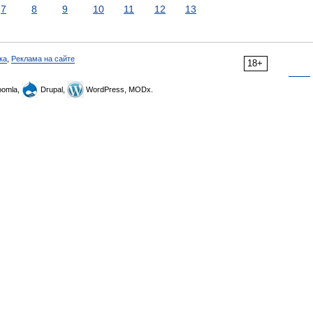
7
8
9
10
11
12
13
ка
,
Реклама на сайте
18+
omla,
Drupal,
WordPress, MODx.